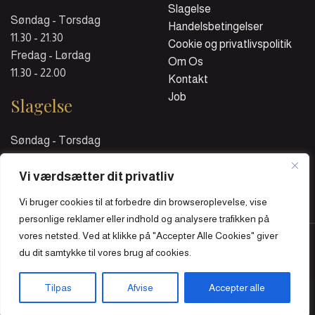
Slagelse
Søndag - Torsdag
Handelsbetingelser
11.30 - 21.30
Cookie og privatlivspolitik
Fredag - Lørdag
Om Os
11.30 - 22.00
Kontakt
Job
Slagelse
Søndag - Torsdag
11.30 - 21.00
Fredag - Lørdag
Vi værdsætter dit privatliv
11.30 - 21.30
Vi bruger cookies til at forbedre din browseroplevelse, vise
personlige reklamer eller indhold og analysere trafikken på
Tatami Sushi Restaurant @ 2026 | Powered by
NemBestil ApS
vores netsted. Ved at klikke på "Accepter Alle Cookies" giver
du dit samtykke til vores brug af cookies.
Tilpas
Afvise
Accepter alle
orside
Næstved
Slagelse
Menu