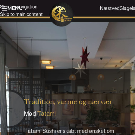
Skip to navigation
MENU
Næstved
Slagel
Skip to main content
Tradition, varme og nærvær
Mød
Tatami
Tatami Sushi er skabt med ønsket om