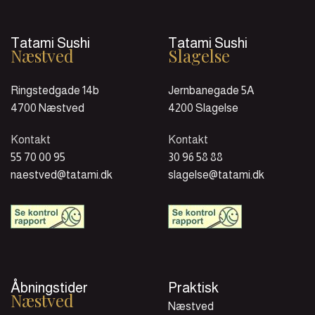
Tatami Sushi
Tatami Sushi
Næstved
Slagelse
Ringstedgade 14b
Jernbanegade 5A
4700 Næstved
4200 Slagelse
Kontakt
Kontakt
55 70 00 95
30 96 58 88
naestved@tatami.dk
slagelse@tatami.dk
Åbningstider
Praktisk
Næstved
Næstved