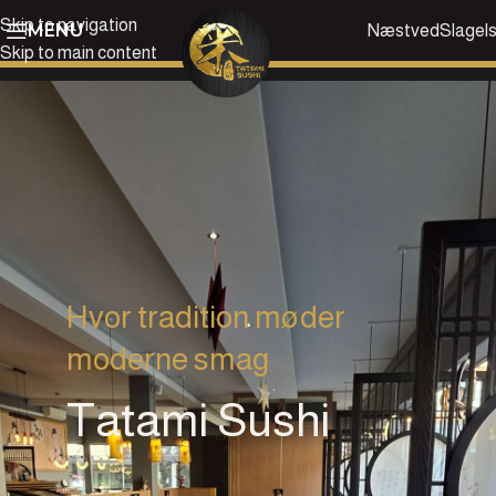
Skip to navigation
MENU
Næstved
Slagel
Skip to main content
Hvor tradition møder
moderne smag
Tatami Sushi