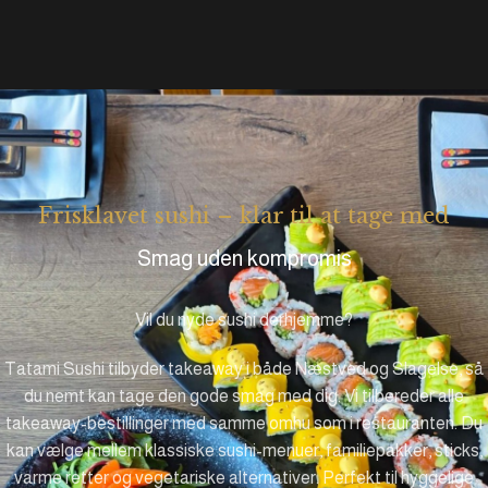
Frisklavet sushi – klar til at tage med
Smag uden kompromis
Vil du nyde sushi derhjemme?
Tatami Sushi tilbyder takeaway i både Næstved og Slagelse, så
du nemt kan tage den gode smag med dig. Vi tilbereder alle
takeaway-bestillinger med samme omhu som i restauranten. Du
kan vælge mellem klassiske sushi-menuer, familiepakker, sticks,
varme retter og vegetariske alternativer. Perfekt til hyggelige