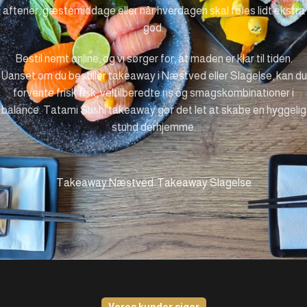
aftener, gæstemiddage eller når hverdagen skal føles lidt ekstra
god.
Bestil nemt online, og vi sørger for, at maden er klar til tiden.
Uanset om du bestiller takeaway i Næstved eller Slagelse, kan du
forvente frisk fisk, veltilberedte ris og smagskombinationer i
balance. Tatami Sushi takeaway gør det let at skabe en hyggelig
stund derhjemme.
Takeaway Næstved
Takeaway Slagelse
Vores kunder siger